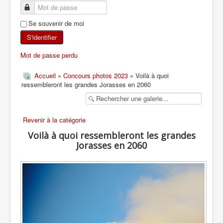
SKI DE RANDONNÉE
Se souvenir de moi
RANDONNÉE PÉDESTRE
S'identifier
Mot de passe perdu
RANDONNÉE SPORTIVE
Accueil
»
Concours photos 2023
» Voilà à quoi
ressembleront les grandes Jorasses en 2060
Revenir à la catégorie
Voilà à quoi ressembleront les grandes
Jorasses en 2060