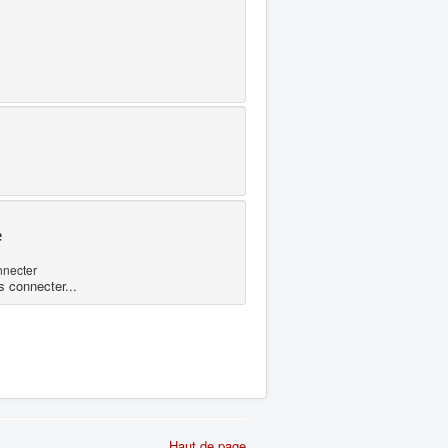
e
nnecter
s connecter...
Haut de page