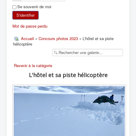
Se souvenir de moi
SKI DE RANDONNÉE
S'identifier
RANDONNÉE PÉDESTRE
Mot de passe perdu
RANDONNÉE SPORTIVE
Accueil
»
Concours photos 2023
» L'hôtel et sa piste
hélicoptère
Revenir à la catégorie
L'hôtel et sa piste hélicoptère