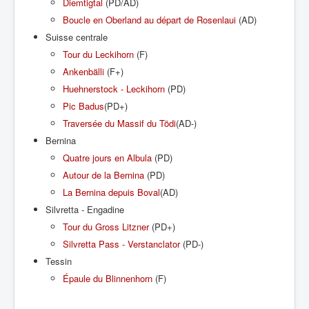
Diemtigtal
(PD/AD)
Boucle en Oberland au départ de Rosenlaui
(AD)
Suisse centrale
Tour du Leckihorn
(F)
Ankenbälli
(F+)
Huehnerstock - Leckihorn
(PD)
Pic Badus
(PD+)
Traversée du Massif du Tödi
(AD-)
Bernina
Quatre jours en Albula
(PD)
Autour de la Bernina
(PD)
La Bernina depuis Boval
(AD)
Silvretta - Engadine
Tour du Gross Litzner
(PD+)
Silvretta Pass - Verstanclator
(PD-)
Tessin
Épaule du Blinnenhorn
(F)