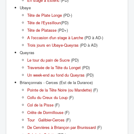
En stage à Estenc
(PD)
Ubaye
Tête de Plate Longe
(PD-)
Tête de l'Eyssilloun
(PD)
Tête de Platasse
(PD+)
A l'occasion d'un stage à Larche
(PD à AD-)
Trois jours en Ubaye-Queyras
(PD à AD)
Queyras
Le tour du pain de Sucre
(PD)
Traversée de la Tête du Longet
(PD)
Un week-end au fond du Queyras
(PD)
Briançonnais - Cerces (Est de la Durance)
Pointe de la Tête Noire (ou Mandette)
(F)
Collu du Creux du Loup
(F)
Col de la Pisse
(F)
Crête de Dormillouse
(F)
Tour Galibier-Cerces
(F)
De Cervières à Briançon par Brunissard
(F)