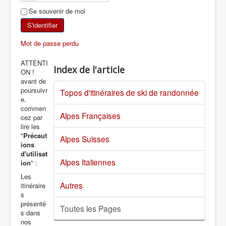
Se souvenir de moi
SKI DE RANDONNÉE
S'identifier
RANDONNÉE PÉDESTRE
Mot de passe perdu
RANDONNÉE SPORTIVE
ATTENTI
Index de l'article
ON !
avant de
poursuivr
Topos d'itinéraires de ski de randonnée
e,
commen
Alpes Françaises
cez par
lire les
"
Précaut
Alpes Suisses
ions
d'utilisat
Alpes Italiennes
ion
" :
Les
Autres
itinéraire
s
présenté
Toutes les Pages
s dans
nos